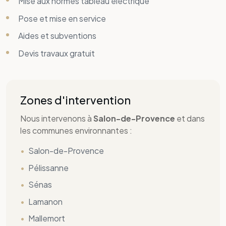
Salon-de-Provence
Pélissanne
Sénas
Lamanon
Mallemort
Eyguières
Alleins
La Barben
Grans
Saint-Martin-de-Crau
Lambesc
Istres