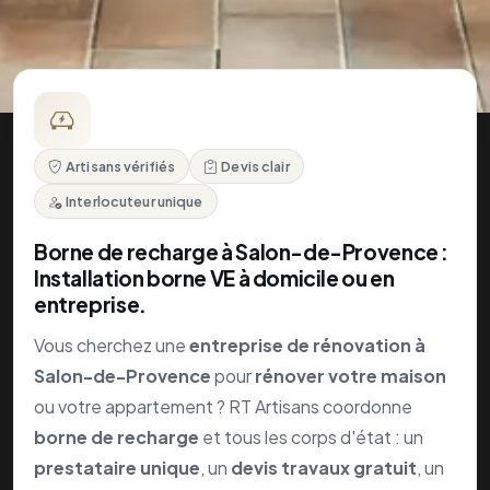
entreprise.
Vous cherchez une
entreprise de rénovation à
Salon-de-Provence
pour
rénover votre maison
ou votre appartement ? RT Artisans coordonne
borne de recharge
et tous les corps d'état : un
prestataire unique
, un
devis travaux gratuit
, un
prix rénovation
transparent.
Devis gratuit
Installation de
borne de recharge
lors d’une
rénovation maison
ou mise aux normes du tableau à
Salon-de-Provence. RT Artisans,
devis travaux
gratuit
.