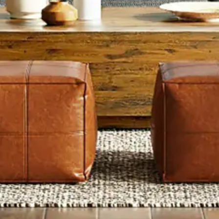
Artisans vérifiés
Devis clair
Interlocuteur unique
Borne de recharge à Salon-de-Provence :
Installation borne VE à domicile ou en