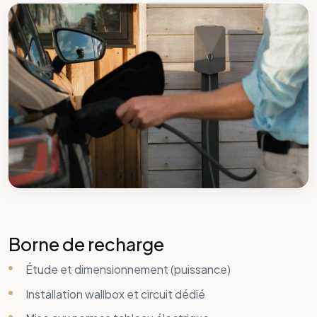
Borne de recharge
Étude et dimensionnement (puissance)
Installation wallbox et circuit dédié
Mise aux normes tableau électrique
Pose et mise en service
Aides et subventions
Devis travaux gratuit
Zones d'intervention
Nous intervenons à
Salon-de-Provence
et dans
les communes environnantes :