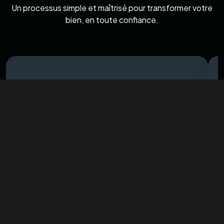
Nous analysons votre bien, écoutons vos besoins et
identifions les travaux nécessaires pour valoriser
votre maison.
Les artisans de confiance !
Liens utiles
Travaux intérieur