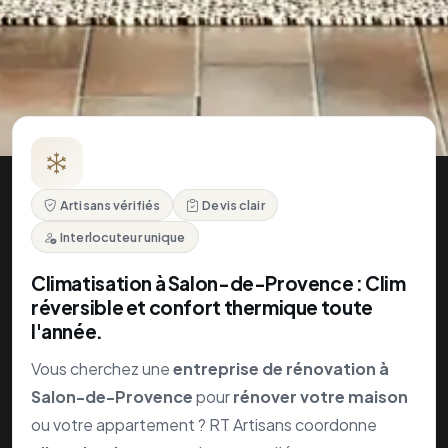
l'année.
Vous cherchez une
entreprise de rénovation à
Salon-de-Provence
pour
rénover votre maison
ou votre appartement ? RT Artisans coordonne
climatisation
et tous les corps d'état : un
prestataire unique
, un
devis travaux gratuit
, un
prix rénovation
transparent.
Devis gratuit
RT Artisans intègre la
climatisation
à vos travaux de
rénovation maison
ou appartement à Salon-de-
Provence. Clim réversible, split ou gainable : un
prestataire unique
, un
devis travaux gratuit
.