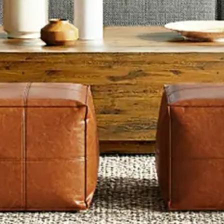
Artisans vérifiés
Devis clair
Interlocuteur unique
Climatisation à Salon-de-Provence : Clim
réversible et confort thermique toute