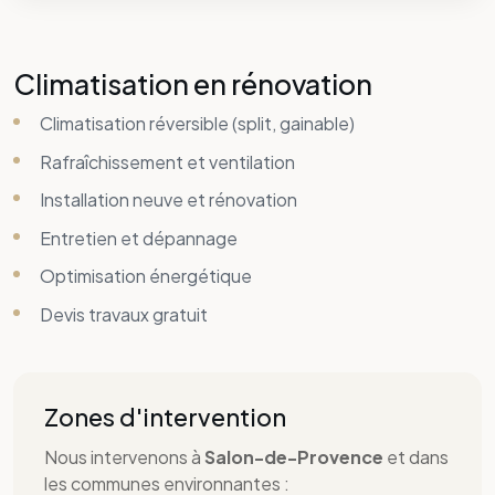
Zones d'intervention
Nous intervenons à
Salon-de-Provence
et dans
les communes environnantes :
Salon-de-Provence
Pélissanne
Sénas
Lamanon
Mallemort
Eyguières
Alleins
La Barben
Grans