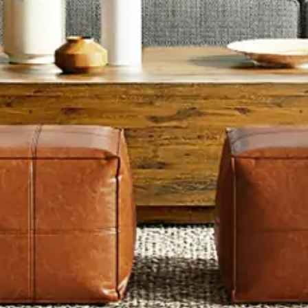
Artisans vérifiés
Devis clair
Interlocuteur unique
Cuisine à Salon-de-Provence :
Aménagement cuisine clé en main,