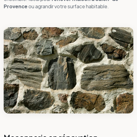
Maçonnerie en rénovation
Extension et surélévation
Rénovation et reprises (murs, fondations)
Ouvertures et portes/fenêtres
Gros œuvre neuf
Ravalement et façade
Devis travaux gratuit