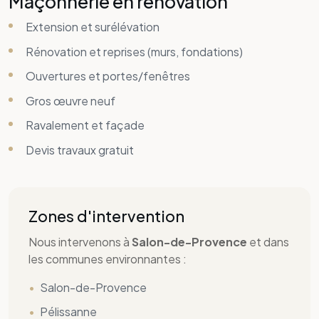
Zones d'intervention
Nous intervenons à
Salon-de-Provence
et dans
les communes environnantes :
Salon-de-Provence
Pélissanne
Sénas
Lamanon
Mallemort
Eyguières
Alleins
La Barben
Grans
Saint-Martin-de-Crau